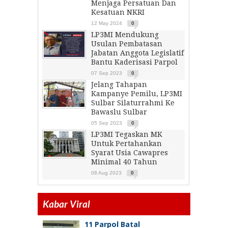
Menjaga Persatuan Dan
Kesatuan NKRI
12 May 2024
0
LP3MI Mendukung
Usulan Pembatasan
Jabatan Anggota Legislatif
Bantu Kaderisasi Parpol
07 Sep 2023
0
Jelang Tahapan
Kampanye Pemilu, LP3MI
Sulbar Silaturrahmi Ke
Bawaslu Sulbar
05 Sep 2023
0
LP3MI Tegaskan MK
Untuk Pertahankan
Syarat Usia Cawapres
Minimal 40 Tahun
08 Aug 2023
0
Kabar Viral
11 Parpol Batal