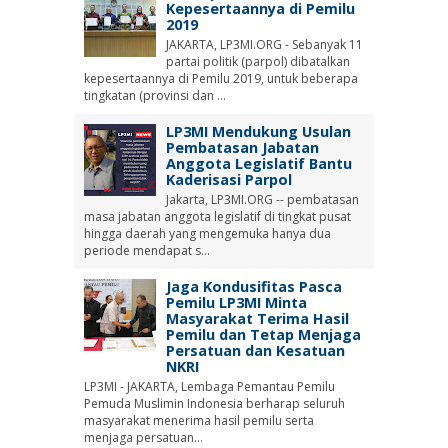
Kepesertaannya di Pemilu
2019
JAKARTA, LP3MI.ORG - Sebanyak 11
partai politik (parpol) dibatalkan
kepesertaannya di Pemilu 2019, untuk beberapa
tingkatan (provinsi dan ...
LP3MI Mendukung Usulan
Pembatasan Jabatan
Anggota Legislatif Bantu
Kaderisasi Parpol
Jakarta, LP3MI.ORG -- pembatasan
masa jabatan anggota legislatif di tingkat pusat
hingga daerah yang mengemuka hanya dua
periode mendapat s...
Jaga Kondusifitas Pasca
Pemilu LP3MI Minta
Masyarakat Terima Hasil
Pemilu dan Tetap Menjaga
Persatuan dan Kesatuan
NKRI
LP3MI - JAKARTA, Lembaga Pemantau Pemilu
Pemuda Muslimin Indonesia berharap seluruh
masyarakat menerima hasil pemilu serta
menjaga persatuan...