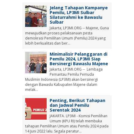
Jelang Tahapan Kampanye
Pemilu, LP3MI Sulbar
Silaturrahmi ke Bawaslu
Sulbar
Jakarta, LP3MI.ORG -- Majene, Guna
mewujudkan proses pelaksanaan pesta
demokrasi Pemilihan Umum (Pemilu) 2024 yang
lebih berkualitas dan ber...
Minimalisir Pelanggaran di
Pemilu 2024, LP3MI Siap
Bersinergi Bawaslu Majene
Jakarta, LP3MI.ORG -- Lembaga
Pemantau Pemilu Pemuda
Muslimin Indonesia (LP3MI) akan bersinergi
dengan Bawaslu Kabupaten Majene dalam
melak...
Penting, Berikut Tahapan
dan Jadwal Pemilu
Serentak 2024
JAKARTA. LP3MI - Komisi Pemilihan
Umum (KPU RI) telah membuka
tahapan Pemilihan Umum atau Pemilu 2024 pada
14 Juni 2022 lalu. Segala peratur...