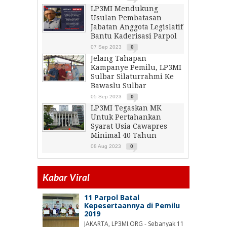
LP3MI Mendukung
Usulan Pembatasan
Jabatan Anggota Legislatif
Bantu Kaderisasi Parpol
07 Sep 2023
0
Jelang Tahapan
Kampanye Pemilu, LP3MI
Sulbar Silaturrahmi Ke
Bawaslu Sulbar
05 Sep 2023
0
LP3MI Tegaskan MK
Untuk Pertahankan
Syarat Usia Cawapres
Minimal 40 Tahun
08 Aug 2023
0
Kabar Viral
11 Parpol Batal
Kepesertaannya di Pemilu
2019
JAKARTA, LP3MI.ORG - Sebanyak 11