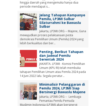
hingga daerah yang mengemuka hanya dua
periode mendapat s...
Jelang Tahapan Kampanye
Pemilu, LP3MI Sulbar
Silaturrahmi ke Bawaslu
Sulbar
Jakarta, LP3MI.ORG -- Majene, Guna
mewujudkan proses pelaksanaan pesta
demokrasi Pemilihan Umum (Pemilu) 2024 yang
lebih berkualitas dan ber...
Penting, Berikut Tahapan
dan Jadwal Pemilu
Serentak 2024
JAKARTA. LP3MI - Komisi Pemilihan
Umum (KPU RI) telah membuka
tahapan Pemilihan Umum atau Pemilu 2024 pada
14 Juni 2022 lalu. Segala peratur...
Minimalisir Pelanggaran di
Pemilu 2024, LP3MI Siap
Bersinergi Bawaslu Majene
Jakarta, LP3MI.ORG -- Lembaga
Pemantau Pemilu Pemuda
Muslimin Indonesia (LP3MI) akan bersinergi