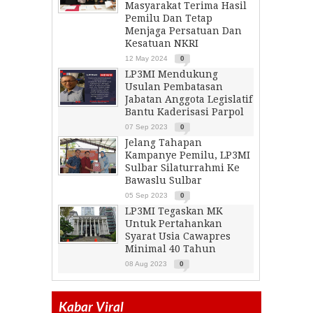
Masyarakat Terima Hasil
Pemilu Dan Tetap
Menjaga Persatuan Dan
Kesatuan NKRI
12 May 2024
0
LP3MI Mendukung
Usulan Pembatasan
Jabatan Anggota Legislatif
Bantu Kaderisasi Parpol
07 Sep 2023
0
Jelang Tahapan
Kampanye Pemilu, LP3MI
Sulbar Silaturrahmi Ke
Bawaslu Sulbar
05 Sep 2023
0
LP3MI Tegaskan MK
Untuk Pertahankan
Syarat Usia Cawapres
Minimal 40 Tahun
08 Aug 2023
0
Kabar Viral