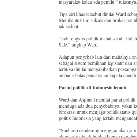
masyarakat kalau ada pemilu,” tukasnya
Tiga ciri khas tersebut dinilai Ward seb
Membentuk tim sukses dan broker polit
tak sedikit.
“Jadi, ongkos politik mahal sekali. Itu
Sale,” ungkap Ward.
Adapun penyebab lain dari mahalnya ongk
sebagai sistem pemilihan legislatif dan 
terbuka dinilai mengakibatkan persaingan
ambang batas pencalonan kepala daerah
Partai politik di Indonesia lemah
Ward dan Aspinall menilai partai politik
menduga ada dua penyebabnya, yakni k
birokrasi untuk menjaga politik status quo
politik Indonesia yang terlalu menganda
“Soeharto cenderung menggunakan jari
aktivitas partai di tingkat bawah dan di