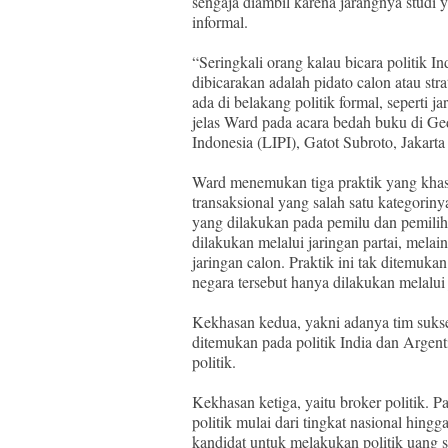
sengaja diambil karena jarangnya studi 
informal.
“Seringkali orang kalau bicara politik In
dibicarakan adalah pidato calon atau str
ada di belakang politik formal, seperti j
jelas Ward pada acara bedah buku di 
Indonesia (LIPI), Gatot Subroto, Jakarta
Ward menemukan tiga praktik yang khas d
transaksional yang salah satu kategorinya
yang dilakukan pada pemilu dan pemiliha
dilakukan melalui jaringan partai, mela
jaringan calon. Praktik ini tak ditemukan
negara tersebut hanya dilakukan melalui j
Kekhasan kedua, yakni adanya tim sukses
ditemukan pada politik India dan Argent
politik.
Kekhasan ketiga, yaitu broker politik. 
politik mulai dari tingkat nasional hing
kandidat untuk melakukan politik uang