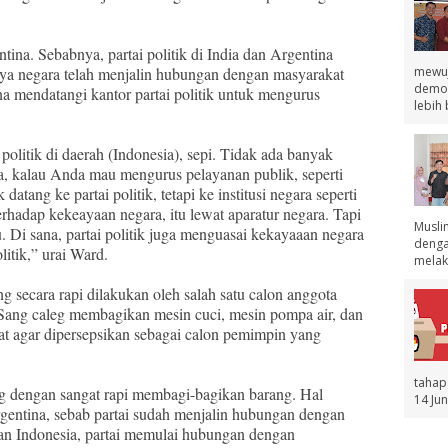
ntina. Sebabnya, partai politik di India dan Argentina
mewuj
aya negara telah menjalin hubungan dengan masyarakat
demok
a mendatangi kantor partai politik untuk mengurus
lebih 
olitik di daerah (Indonesia), sepi. Tidak ada banyak
a, kalau Anda mau mengurus pelayanan publik, seperti
atang ke partai politik, tetapi ke institusi negara seperti
rhadap kekeayaan negara, itu lewat aparatur negara. Tapi
Musli
u. Di sana, partai politik juga menguasai kekayaaan negara
denga
itik,” urai Ward.
melak.
 secara rapi dilakukan oleh salah satu calon anggota
. Sang caleg membagikan mesin cuci, mesin pompa air, dan
t agar dipersepsikan sebagai calon pemimpin yang
tahap
g dengan sangat rapi membagi-bagikan barang. Hal
14 Jun
Argentina, sebab partai sudah menjalin hubungan dengan
an Indonesia, partai memulai hubungan dengan