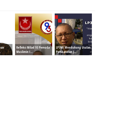
pan
Refleksi Milad 93 Pemuda
LP3MI Mendukung Usulan
.
Muslimin I...
Pembatasan J...