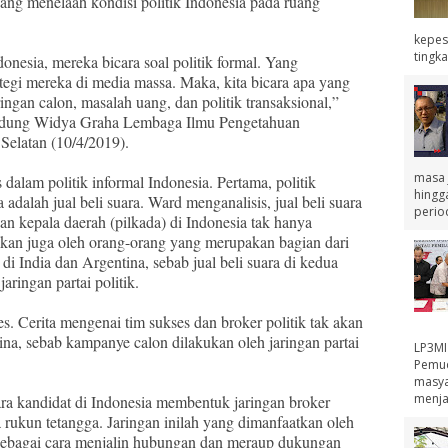
yang menelaah kondisi politik Indonesia pada ruang
kepes
tingka
donesia, mereka bicara soal politik formal. Yang
ategi mereka di media massa. Maka, kita bicara apa yang
aringan calon, masalah uang, dan politik transaksional,”
Gedung Widya Graha Lembaga Ilmu Pengetahuan
 Selatan (10/4/2019).
masa j
alam politik informal Indonesia. Pertama, politik
hingg
 adalah jual beli suara. Ward menganalisis, jual beli suara
perio
n kepala daerah (pilkada) di Indonesia tak hanya
inkan juga oleh orang-orang yang merupakan bagian dari
 di India dan Argentina, sebab jual beli suara di kedua
aringan partai politik.
. Cerita mengenai tim sukses dan broker politik tak akan
ina, sebab kampanye calon dilakukan oleh jaringan partai
LP3MI
Pemud
masya
menja
Para kandidat di Indonesia membentuk jaringan broker
ga rukun tetangga. Jaringan inilah yang dimanfaatkan oleh
 sebagai cara menjalin hubungan dan meraup dukungan