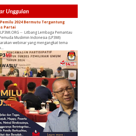
ar Unggulan
 Pemilu 2024 Bermutu Tergantung
as Partai
, LP3MI.ORG -- Litbang Lembaga Pemantau
Pemuda Muslimin Indonesia (LP3MI)
garakan webinar yang mengangkat tema
...