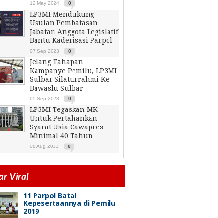
12 May 2024
0
LP3MI Mendukung
Usulan Pembatasan
Jabatan Anggota Legislatif
Bantu Kaderisasi Parpol
07 Sep 2023
0
Jelang Tahapan
Kampanye Pemilu, LP3MI
Sulbar Silaturrahmi Ke
Bawaslu Sulbar
05 Sep 2023
0
LP3MI Tegaskan MK
Untuk Pertahankan
Syarat Usia Cawapres
Minimal 40 Tahun
08 Aug 2023
0
r Viral
11 Parpol Batal
Kepesertaannya di Pemilu
2019