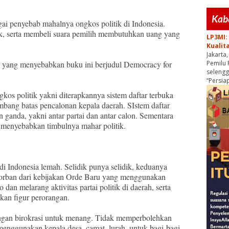
.
Kab
agai penyebab mahalnya ongkos politik di Indonesia.
ik, serta membeli suara pemilih membutuhkan uang yang
LP3MI:
Kualit
Jakarta
lah yang menyebabkan buku ini berjudul Democracy for
Pemilu 
seleng
“Persiap
os politik yakni diterapkannya sistem daftar terbuka
ambang batas pencalonan kepala daerah. SIstem daftar
 ganda, yakni antar partai dan antar calon. Sementara
 menyebabkan timbulnya mahar politik.
 di Indonesia lemah. Selidik punya selidik, keduanya
orban dari kebijakan Orde Baru yang menggunakan
 dan melarang aktivitas partai politik di daerah, serta
lkan figur perorangan.
ngan birokrasi untuk menang. Tidak memperbolehkan
amenggunakan kepala desa, camat, lurah, untuk bagi-bagi