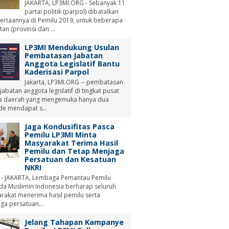
JAKARTA, LP3MI.ORG - Sebanyak 11
partai politik (parpol) dibatalkan
ertaannya di Pemilu 2019, untuk beberapa
tan (provinsi dan ...
LP3MI Mendukung Usulan
Pembatasan Jabatan
Anggota Legislatif Bantu
Kaderisasi Parpol
Jakarta, LP3MI.ORG -- pembatasan
abatan anggota legislatif di tingkat pusat
a daerah yang mengemuka hanya dua
de mendapat s...
Jaga Kondusifitas Pasca
Pemilu LP3MI Minta
Masyarakat Terima Hasil
Pemilu dan Tetap Menjaga
Persatuan dan Kesatuan
NKRI
 - JAKARTA, Lembaga Pemantau Pemilu
a Muslimin Indonesia berharap seluruh
rakat menerima hasil pemilu serta
ga persatuan...
Jelang Tahapan Kampanye