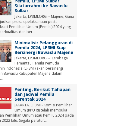
Pemilu, LP3MI Sulbar
Silaturrahmi ke Bawaslu
Sulbar
Jakarta, LP3MI.ORG -- Majene, Guna
udkan proses pelaksanaan pesta
rasi Pemilihan Umum (Pemilu) 2024 yang
berkualitas dan ber...
Minimalisir Pelanggaran di
Pemilu 2024, LP3MI Siap
Bersinergi Bawaslu Majene
Jakarta, LP3MI.ORG -- Lembaga
Pemantau Pemilu Pemuda
min Indonesia (LP3MI) akan bersinergi
n Bawaslu Kabupaten Majene dalam
..
Penting, Berikut Tahapan
dan Jadwal Pemilu
Serentak 2024
JAKARTA. LP3MI - Komisi Pemilihan
Umum (KPU RI) telah membuka
an Pemilihan Umum atau Pemilu 2024 pada
i 2022 lalu. Segala peratur...