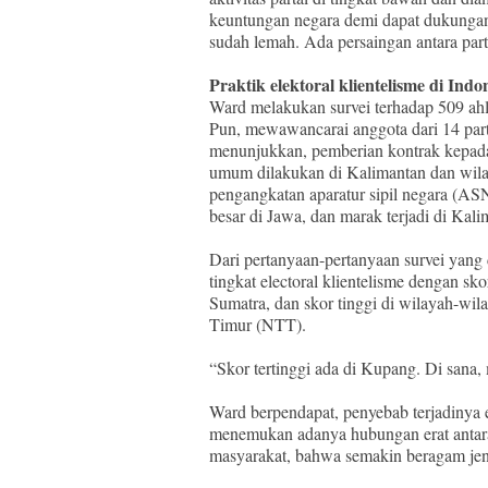
keuntungan negara demi dapat dukungan. 
sudah lemah. Ada persaingan antara parta
Praktik elektoral klientelisme di Indo
Ward melakukan survei terhadap 509 ahli 
Pun, mewawancarai anggota dari 14 partai
menunjukkan, pemberian kontrak kepada
umum dilakukan di Kalimantan dan wilaya
pengangkatan aparatur sipil negara (ASN
besar di Jawa, dan marak terjadi di Kal
Dari pertanyaan-pertanyaan survei yan
tingkat electoral klientelisme dengan sk
Sumatra, dan skor tinggi di wilayah-wi
Timur (NTT).
“Skor tertinggi ada di Kupang. Di sana, m
Ward berpendapat, penyebab terjadinya e
menemukan adanya hubungan erat antara
masyarakat, bahwa semakin beragam jeni