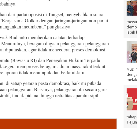
ambahnya.
an dari partai oposisi di Tangsel, menyebabkan suara
“Kerja sama Golkar dengan jaringan-jaringan non partai
mewuj
nangankan incumbent,” pungkasnya.
demok
lebih 
vick Budianto memberikan catatan terhadap
. Menurutnya, beragam dugaan pelanggaran-pelanggaran
dan diputuskan, agar tidak mencederai proses demokrasi.
milu (Bawaslu RI) dan Penegakan Hukum Terpadu
k segera memproses beragam aduan masyarakat terkait
Musli
pelaporan tidak menumpuk dan berlarut-larut.
denga
melak.
 di setiap gelaran pesta demokrasi, baik itu pilkada
aan pelanggaran. Biasanya, pelanggaran itu secara garis
ratif, tindak pidana, hingga netralitas aparatur sipil
tahap
14 Jun