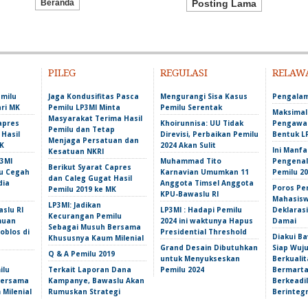
Beranda
Posting Lama
PILEG
REGULASI
RELAW
emilu
Jaga Kondusifitas Pasca
Mengurangi Sisa Kasus
Pengalam
ri MK
Pemilu LP3MI Minta
Pemilu Serentak
Maksimal
Masyarakat Terima Hasil
apres
Khoirunnisa: UU Tidak
Pengawas
Pemilu dan Tetap
Hasil
Direvisi, Perbaikan Pemilu
Bentuk L
Menjaga Persatuan dan
MK
2024 Akan Sulit
Ini Manf
Kesatuan NKRI
3MI
Muhammad Tito
Pengenal
Berikut Syarat Capres
u Cegah
Karnavian Umumkan 11
Pemilu 20
dan Caleg Gugat Hasil
dia
Anggota Timsel Anggota
Poros Pe
Pemilu 2019 ke MK
KPU-Bawaslu RI
Mahasisw
LP3MI: Jadikan
slu RI
LP3MI : Hadapi Pemilu
Deklaras
Kecurangan Pemilu
muan
2024 ini waktunya Hapus
Damai
Sebagai Musuh Bersama
oblos di
Presidential Threshold
Diakui Ba
Khususnya Kaum Milenial
Grand Desain Dibutuhkan
Siap Wuj
Q & A Pemilu 2019
untuk Menyukseskan
Berkualit
ilu
Terkait Laporan Dana
Pemilu 2024
Bermarta
Bersama
Kampanye, Bawaslu Akan
Berkeadi
Milenial
Rumuskan Strategi
Berintegr