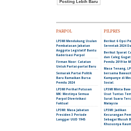
Posting Lebih Baru
PARPOL
PILPRES
LP3MI Mendukung Usulan
Berikut 6 Opsi P
Pembatasan Jabatan
Serentak 2024 Da
Anggota Legislatif Bantu
Berikut Syarat C
Kaderisasi Parpol
dan Caleg Gugat 
Firman Noor: Catatan
Pemilu 2019 ke 
Untuk Partai-partai Baru
Masa Tenang, LP
Semarak Partai Politik
bersama Bawasl
Baru Ramaikan Bursa
Kampanye di Me
Pemilu 2024
Sosial.
LP3MI Perihal Putusan
LP3MI Minta Bawa
MK: Mestinya Semua
Usut Tuntas Te
Parpol Diverivikasi
Surat Suara Terc
Faktual
Malaysia
LP3MI: Masa Jabatan
LP3MI: Jadikan
Presiden 3 Periode
Kecurangan Pem
Langgar UUD 1945
Sebagai Musuh 
Khususnya Kaum 