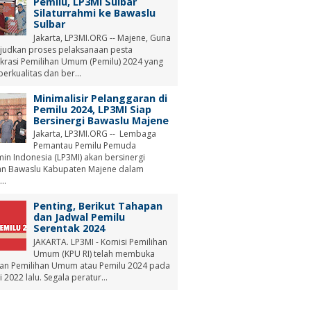
Pemilu, LP3MI Sulbar
Silaturrahmi ke Bawaslu
Sulbar
Jakarta, LP3MI.ORG -- Majene, Guna
udkan proses pelaksanaan pesta
rasi Pemilihan Umum (Pemilu) 2024 yang
berkualitas dan ber...
Minimalisir Pelanggaran di
Pemilu 2024, LP3MI Siap
Bersinergi Bawaslu Majene
Jakarta, LP3MI.ORG -- Lembaga
Pemantau Pemilu Pemuda
min Indonesia (LP3MI) akan bersinergi
n Bawaslu Kabupaten Majene dalam
..
Penting, Berikut Tahapan
dan Jadwal Pemilu
Serentak 2024
JAKARTA. LP3MI - Komisi Pemilihan
Umum (KPU RI) telah membuka
an Pemilihan Umum atau Pemilu 2024 pada
i 2022 lalu. Segala peratur...