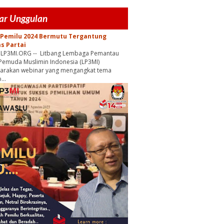
ar Unggulan
 Pemilu 2024 Bermutu Tergantung
as Partai
, LP3MI.ORG -- Litbang Lembaga Pemantau
Pemuda Muslimin Indonesia (LP3MI)
garakan webinar yang mengangkat tema
...