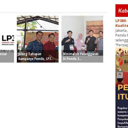
Kab
LP3MI:
Kualit
Jakarta
Pemilu 
seleng
“Persiap
nsial
Jelang Tahapan
Minimalisir Pelanggaran
Kampanye Pemilu, LP3...
Di Pemilu 2...