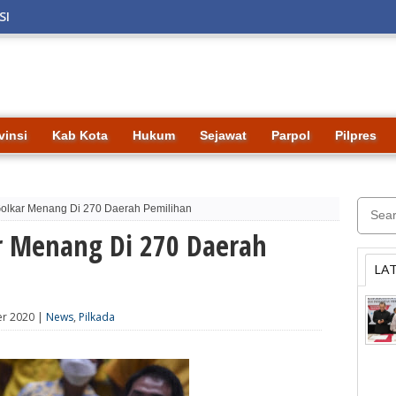
SI
vinsi
Kab Kota
Hukum
Sejawat
Parpol
Pilpres
olkar Menang Di 270 Daerah Pemilihan
r Menang Di 270 Daerah
LA
er 2020 |
News
,
Pilkada