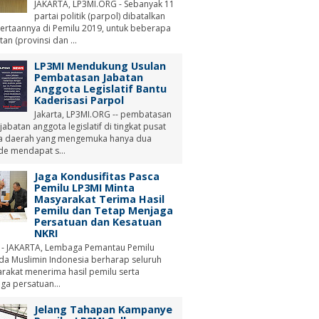
JAKARTA, LP3MI.ORG - Sebanyak 11
partai politik (parpol) dibatalkan
ertaannya di Pemilu 2019, untuk beberapa
tan (provinsi dan ...
LP3MI Mendukung Usulan
Pembatasan Jabatan
Anggota Legislatif Bantu
Kaderisasi Parpol
Jakarta, LP3MI.ORG -- pembatasan
abatan anggota legislatif di tingkat pusat
a daerah yang mengemuka hanya dua
de mendapat s...
Jaga Kondusifitas Pasca
Pemilu LP3MI Minta
Masyarakat Terima Hasil
Pemilu dan Tetap Menjaga
Persatuan dan Kesatuan
NKRI
 - JAKARTA, Lembaga Pemantau Pemilu
a Muslimin Indonesia berharap seluruh
rakat menerima hasil pemilu serta
ga persatuan...
Jelang Tahapan Kampanye