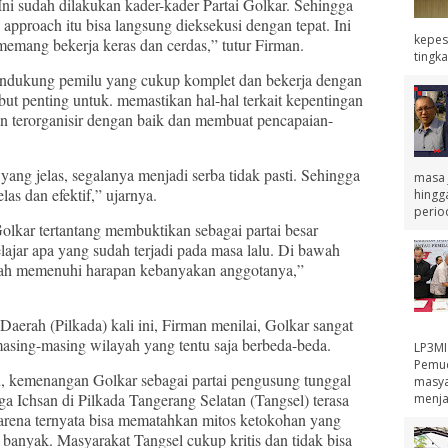
Ini sudah dilakukan kader-kader Partai Golkar. Sehingga
 approach itu bisa langsung dieksekusi dengan tepat. Ini
kepes
 memang bekerja keras dan cerdas,” tutur Firman.
tingka
pendukung pemilu yang cukup komplet dan bekerja dengan
but penting untuk. memastikan hal-hal terkait kepentingan
an terorganisir dengan baik dan membuat pencapaian-
yang jelas, segalanya menjadi serba tidak pasti. Sehingga
masa j
as dan efektif,” ujarnya.
hingg
perio
Golkar tertantang membuktikan sebagai partai besar
elajar apa yang sudah terjadi pada masa lalu. Di bawah
elah memenuhi harapan kebanyakan anggotanya,”
 Daerah (Pilkada) kali ini, Firman menilai, Golkar sangat
 masing-masing wilayah yang tentu saja berbeda-beda.
LP3MI
Pemud
u, kemenangan Golkar sebagai partai pengusung tunggal
masya
a Ichsan di Pilkada Tangerang Selatan (Tangsel) terasa
menja
karena ternyata bisa mematahkan mitos ketokohan yang
ti banyak. Masyarakat Tangsel cukup kritis dan tidak bisa