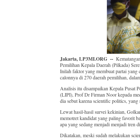
Jakarta, LP3MI.ORG --
Kematangan 
Pemilihan Kepala Daerah (Pilkada) Ser
Inilah faktor yang membuat partai yang
calonnya di 270 daerah pemilihan, dala
Analisis itu disampaikan Kepala Pusat 
(LIPI), Prof Dr Firman Noor kepada medi
dia sebut karena scientific politics, yan
Lewat hasil-hasil survei kekinian, Golk
memotret kandidat yang paling favorit ba
apa yang sedang menjadi menjadi tren d
Dikatakan, meski sudah melakukan scien