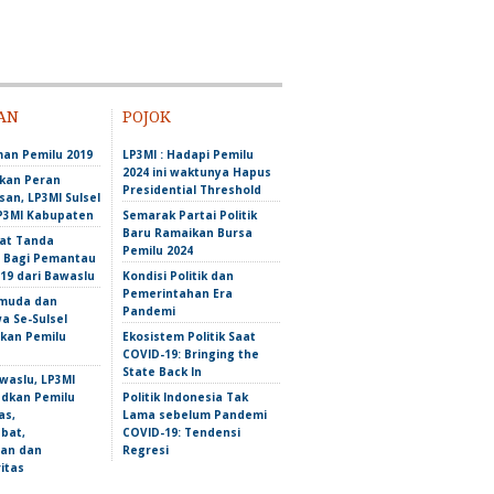
AN
POJOK
an Pemilu 2019
LP3MI : Hadapi Pemilu
2024 ini waktunya Hapus
kan Peran
Presidential Threshold
an, LP3MI Sulsel
P3MI Kabupaten
Semarak Partai Politik
Baru Ramaikan Bursa
aat Tanda
Pemilu 2024
 Bagi Pemantau
19 dari Bawaslu
Kondisi Politik dan
Pemerintahan Era
muda dan
Pandemi
a Se-Sulsel
ikan Pemilu
Ekosistem Politik Saat
COVID-19: Bringing the
State Back In
waslu, LP3MI
udkan Pemilu
Politik Indonesia Tak
as,
Lama sebelum Pandemi
bat,
COVID-19: Tendensi
lan dan
Regresi
itas