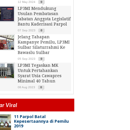
12 May 2024
0
LP3MI Mendukung
Usulan Pembatasan
Jabatan Anggota Legislatif
Bantu Kaderisasi Parpol
07 Sep 2023
0
Jelang Tahapan
Kampanye Pemilu, LP3MI
Sulbar Silaturrahmi Ke
Bawaslu Sulbar
05 Sep 2023
0
LP3MI Tegaskan MK
Untuk Pertahankan
Syarat Usia Cawapres
Minimal 40 Tahun
08 Aug 2023
0
r Viral
11 Parpol Batal
Kepesertaannya di Pemilu
2019